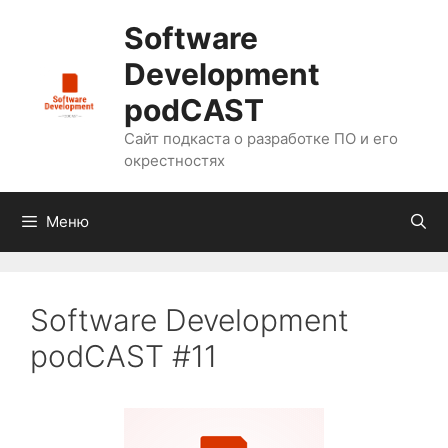
Перейти
Software
к
содержимому
Development
podCAST
Сайт подкаста о разработке ПО и его
окрестностях
Меню
Software Development
podCAST #11