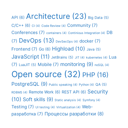
Architecture
(23)
API
(6)
Big Data
(5)
Community
(7)
C/C++
(6)
CI
(4)
Code Review
(4)
Conferences
(7)
DB
containers
(4)
Continious Integration
(4)
DevOps
(13)
(7)
docker
(7)
DevSecOps
(4)
Highload
(10)
Frontend
(7)
Go
(6)
Java
(5)
JavaScript
(11)
Lua
JetBrains
(5)
JIT
(4)
kubernetes
(4)
monitoring
(9)
(7)
Mobile
(7)
LuaJIT
(5)
noSQL
(4)
Open source
(32)
PHP
(16)
PostgreSQL
(9)
QA
(5)
Public speaking
(4)
Python
(4)
Security
Remote Work
(6)
REST API
(6)
RDBMS
(4)
(10)
Soft skills
(9)
Static analysis
(4)
Symfony
(4)
Testing
(7)
Web-
UI testing
(4)
Virtualization
(4)
Процессы разработки
(8)
разработка
(7)