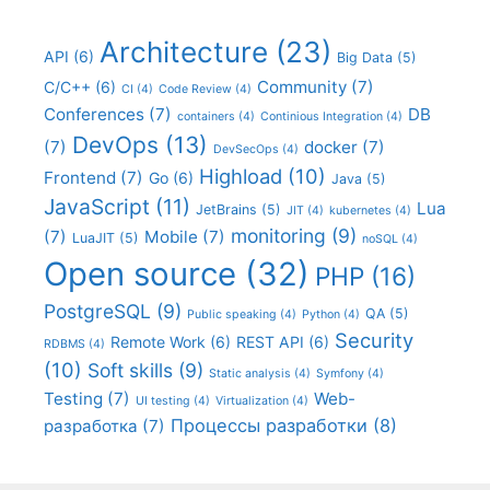
Architecture
(23)
API
(6)
Big Data
(5)
Community
(7)
C/C++
(6)
CI
(4)
Code Review
(4)
Conferences
(7)
DB
containers
(4)
Continious Integration
(4)
DevOps
(13)
(7)
docker
(7)
DevSecOps
(4)
Highload
(10)
Frontend
(7)
Go
(6)
Java
(5)
JavaScript
(11)
Lua
JetBrains
(5)
JIT
(4)
kubernetes
(4)
monitoring
(9)
(7)
Mobile
(7)
LuaJIT
(5)
noSQL
(4)
Open source
(32)
PHP
(16)
PostgreSQL
(9)
QA
(5)
Public speaking
(4)
Python
(4)
Security
Remote Work
(6)
REST API
(6)
RDBMS
(4)
(10)
Soft skills
(9)
Static analysis
(4)
Symfony
(4)
Testing
(7)
Web-
UI testing
(4)
Virtualization
(4)
Процессы разработки
(8)
разработка
(7)