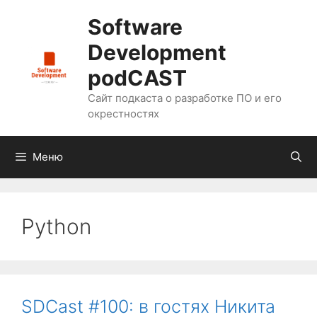
Перейти
Software
к
содержимому
Development
podCAST
Сайт подкаста о разработке ПО и его
окрестностях
Меню
Python
SDCast #100: в гостях Никита