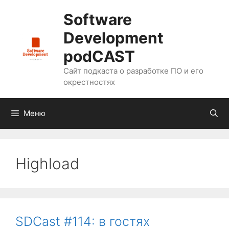
Перейти
Software
к
содержимому
Development
podCAST
Сайт подкаста о разработке ПО и его
окрестностях
Меню
Highload
SDCast #114: в гостях