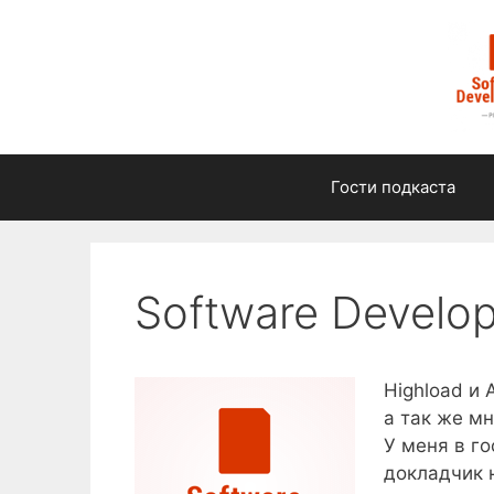
Перейти
к
содержимому
Гости подкаста
Software Develo
Highload и 
а так же мн
У меня в го
докладчик 