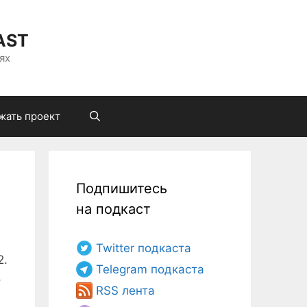
AST
ях
жать проект
Подпишитесь
на подкаст
Twitter подкаста
2.
Telegram подкаста
,
RSS лента