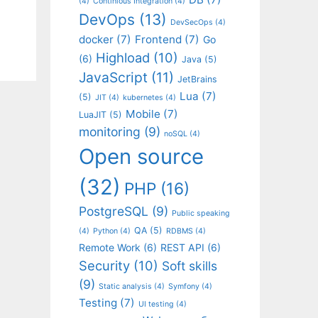
(4)
Continious Integration
(4)
DevOps
(13)
DevSecOps
(4)
docker
(7)
Frontend
(7)
Go
Highload
(10)
(6)
Java
(5)
JavaScript
(11)
JetBrains
Lua
(7)
(5)
JIT
(4)
kubernetes
(4)
Mobile
(7)
LuaJIT
(5)
monitoring
(9)
noSQL
(4)
Open source
(32)
PHP
(16)
PostgreSQL
(9)
Public speaking
QA
(5)
(4)
Python
(4)
RDBMS
(4)
Remote Work
(6)
REST API
(6)
Security
(10)
Soft skills
(9)
Static analysis
(4)
Symfony
(4)
Testing
(7)
UI testing
(4)