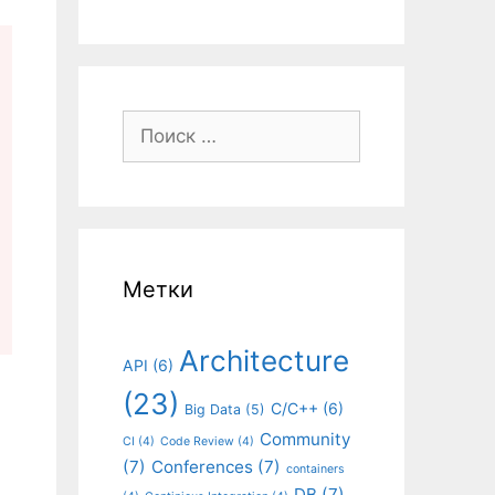
Поиск:
Метки
Architecture
API
(6)
(23)
C/C++
(6)
Big Data
(5)
Community
CI
(4)
Code Review
(4)
(7)
Conferences
(7)
containers
DB
(7)