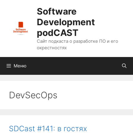
Перейти
Software
к
содержимому
Development
podCAST
Сайт подкаста о разработке ПО и его
окрестностях
Меню
DevSecOps
SDCast #141: в гостях