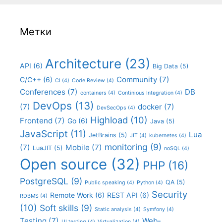
Метки
Architecture
(23)
API
(6)
Big Data
(5)
Community
(7)
C/C++
(6)
CI
(4)
Code Review
(4)
Conferences
(7)
DB
containers
(4)
Continious Integration
(4)
DevOps
(13)
(7)
docker
(7)
DevSecOps
(4)
Highload
(10)
Frontend
(7)
Go
(6)
Java
(5)
JavaScript
(11)
Lua
JetBrains
(5)
JIT
(4)
kubernetes
(4)
monitoring
(9)
(7)
Mobile
(7)
LuaJIT
(5)
noSQL
(4)
Open source
(32)
PHP
(16)
PostgreSQL
(9)
QA
(5)
Public speaking
(4)
Python
(4)
Security
Remote Work
(6)
REST API
(6)
RDBMS
(4)
(10)
Soft skills
(9)
Static analysis
(4)
Symfony
(4)
Testing
(7)
Web-
UI testing
(4)
Virtualization
(4)