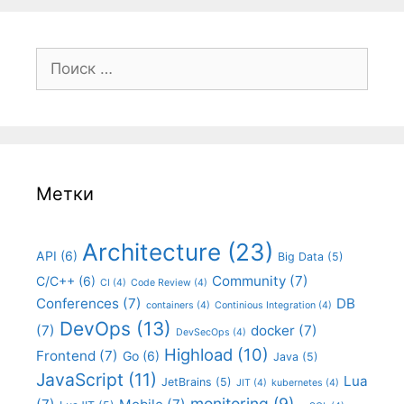
Поиск:
Метки
Architecture
(23)
API
(6)
Big Data
(5)
Community
(7)
C/C++
(6)
CI
(4)
Code Review
(4)
Conferences
(7)
DB
containers
(4)
Continious Integration
(4)
DevOps
(13)
(7)
docker
(7)
DevSecOps
(4)
Highload
(10)
Frontend
(7)
Go
(6)
Java
(5)
JavaScript
(11)
Lua
JetBrains
(5)
JIT
(4)
kubernetes
(4)
monitoring
(9)