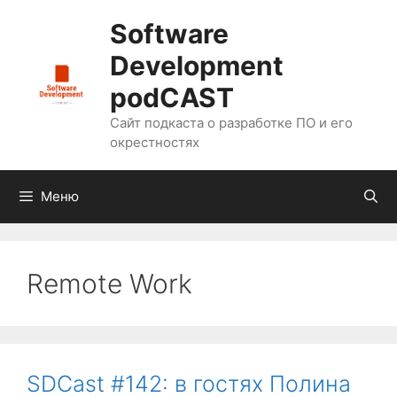
Перейти
Software
к
содержимому
Development
podCAST
Сайт подкаста о разработке ПО и его
окрестностях
Меню
Remote Work
SDCast #142: в гостях Полина