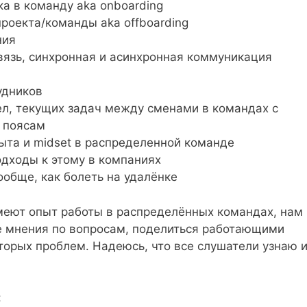
а в команду aka onboarding
роекта/команды aka offboarding
ния
язь, синхронная и асинхронная коммуникация
удников
ел, текущих задач между сменами в командах с
 поясам
ыта и midset в распределенной команде
подходы к этому в компаниях
ообще, как болеть на удалёнке
имеют опыт работы в распределённых командах, нам
ые мнения по вопросам, поделиться работающими
орых проблем. Надеюсь, что все слушатели узнаю 
: