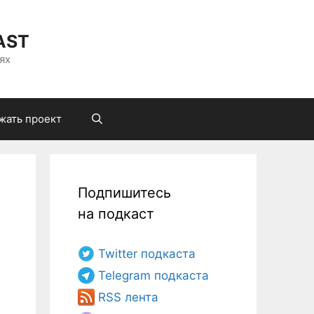
AST
ях
жать проект
Подпишитесь
на подкаст
Twitter подкаста
Telegram подкаста
RSS лента