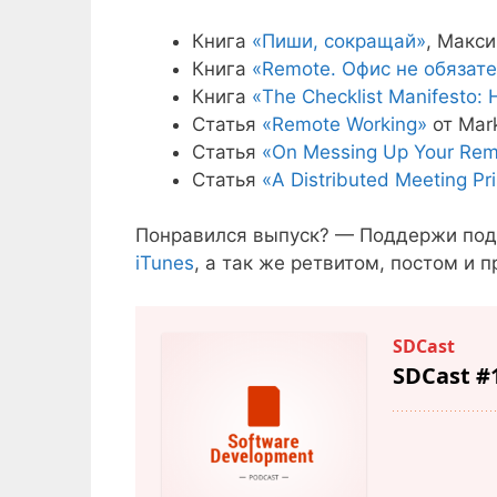
Книга
«Пиши, сокращай»
, Макс
Книга
«Remote. Офис не обязат
Книга
«The Checklist Manifesto: 
Статья
«Remote Working»
от Mar
Статья
«On Messing Up Your Rem
Статья
«A Distributed Meeting Pr
Понравился выпуск? — Поддержи под
iTunes
, а так же ретвитом, постом и 