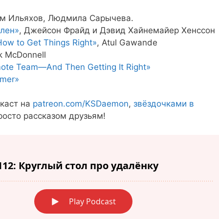
им Ильяхов, Людмила Сарычева.
елен»
, Джейсон Фрайд и Дэвид Хайнемайер Хенссон
How to Get Things Right»
, Atul Gawande
k McDonnell
ote Team—And Then Getting It Right»
imer»
каст на
patreon.com/KSDaemon
,
звёздочками в
просто рассказом друзьям!