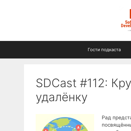
Перейти
к
содержимому
Гости подкаста
SDCast #112: Кр
удалёнку
Рад предст
посвящённы