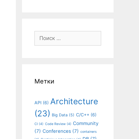
Поиск:
Метки
Architecture
API
(6)
и
(23)
C/C++
(6)
Big Data
(5)
Community
CI
(4)
Code Review
(4)
(7)
Conferences
(7)
containers
DB
(7)