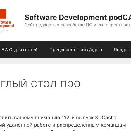
Software Development podC
Сайт подкаста о разработке ПО и его окрестност
F.A.Q. для гостей
Предложить гостя/идею
Поддер
углый стол про
авить вашему вниманию 112-й выпуск SDCast’а
й удалённой работе и распределённым командам