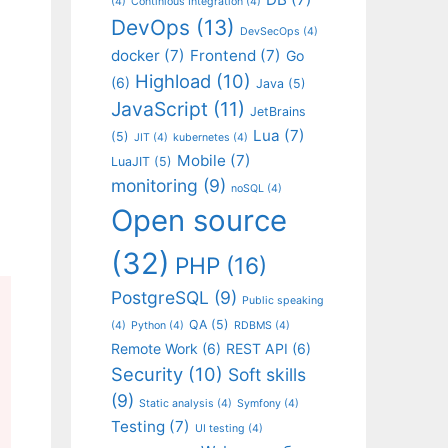
(4)
Continious Integration
(4)
DevOps
(13)
DevSecOps
(4)
docker
(7)
Frontend
(7)
Go
Highload
(10)
(6)
Java
(5)
JavaScript
(11)
JetBrains
Lua
(7)
(5)
JIT
(4)
kubernetes
(4)
Mobile
(7)
LuaJIT
(5)
monitoring
(9)
noSQL
(4)
Open source
(32)
PHP
(16)
PostgreSQL
(9)
Public speaking
QA
(5)
(4)
Python
(4)
RDBMS
(4)
Remote Work
(6)
REST API
(6)
Security
(10)
Soft skills
(9)
Static analysis
(4)
Symfony
(4)
Testing
(7)
UI testing
(4)