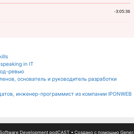
ills
speaking in IT
код-ревью
ленов, основатель и руководитель разработки
лдатов, инженер-программист из компании IPONWEB
Software Development podCAST
• Создано с помощью
Gener