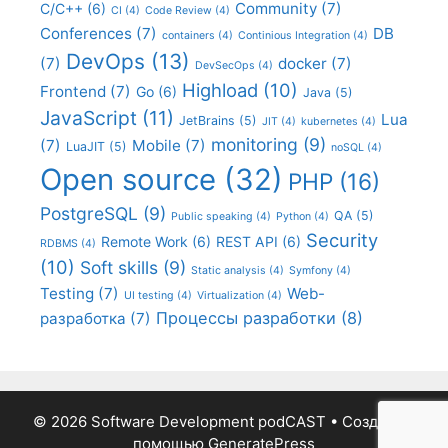
Community
(7)
C/C++
(6)
CI
(4)
Code Review
(4)
Conferences
(7)
DB
containers
(4)
Continious Integration
(4)
DevOps
(13)
(7)
docker
(7)
DevSecOps
(4)
Highload
(10)
Frontend
(7)
Go
(6)
Java
(5)
JavaScript
(11)
Lua
JetBrains
(5)
JIT
(4)
kubernetes
(4)
monitoring
(9)
(7)
Mobile
(7)
LuaJIT
(5)
noSQL
(4)
Open source
(32)
PHP
(16)
PostgreSQL
(9)
QA
(5)
Public speaking
(4)
Python
(4)
Security
Remote Work
(6)
REST API
(6)
RDBMS
(4)
(10)
Soft skills
(9)
Static analysis
(4)
Symfony
(4)
Testing
(7)
Web-
UI testing
(4)
Virtualization
(4)
Процессы разработки
(8)
разработка
(7)
© 2026 Software Development podCAST
• Создано с
помощью
GeneratePress