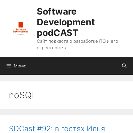
Перейти
Software
к
содержимому
Development
podCAST
Сайт подкаста о разработке ПО и его
окрестностях
Меню
noSQL
SDCast #92: в гостях Илья