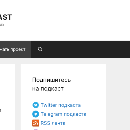
AST
ях
жать проект
Подпишитесь
на подкаст
Twitter подкаста
а
Telegram подкаста
RSS лента