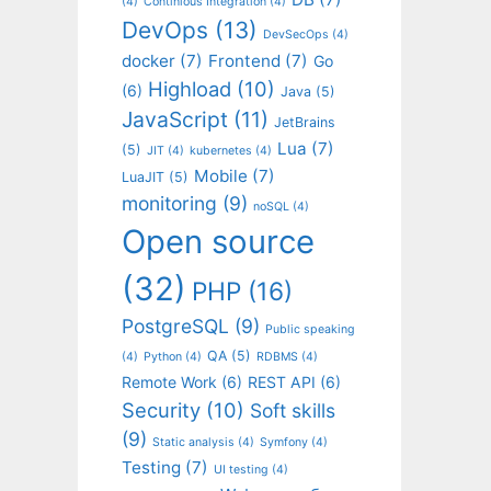
(4)
Continious Integration
(4)
DevOps
(13)
DevSecOps
(4)
docker
(7)
Frontend
(7)
Go
Highload
(10)
(6)
Java
(5)
JavaScript
(11)
JetBrains
Lua
(7)
(5)
JIT
(4)
kubernetes
(4)
Mobile
(7)
LuaJIT
(5)
monitoring
(9)
noSQL
(4)
Open source
(32)
PHP
(16)
PostgreSQL
(9)
Public speaking
QA
(5)
(4)
Python
(4)
RDBMS
(4)
Remote Work
(6)
REST API
(6)
Security
(10)
Soft skills
(9)
Static analysis
(4)
Symfony
(4)
Testing
(7)
UI testing
(4)