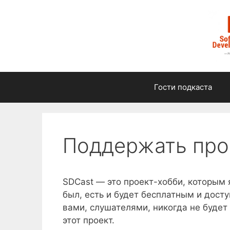
Перейти
к
содержимому
Гости подкаста
Поддержать про
SDCast — это проект-хобби, которым 
был, есть и будет бесплатным и дос
вами, слушателями, никогда не буде
этот проект.