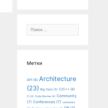
Поиск:
Метки
Architecture
API
(6)
(23)
C/C++
(6)
Big Data
(5)
Community
CI
(4)
Code Review
(4)
(7)
Conferences
(7)
containers
DB
(7)