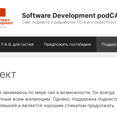
Software Development podC
Сайт подкаста о разработке ПО и его окрестност
F.A.Q. для гостей
Предложить гостя/идею
Поддер
ект
я занимаюсь по мере сил и возможности. Он всегда
тупным всем желающим. Однако, поддержка подкаст
т лишней и является хорошим стимулом продолжать