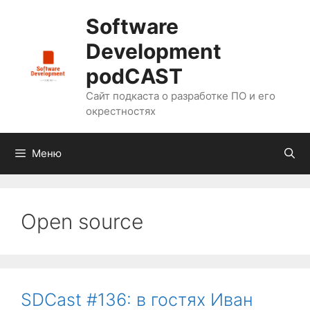
Перейти
Software
к
содержимому
Development
podCAST
Сайт подкаста о разработке ПО и его
окрестностях
Меню
Open source
SDCast #136: в гостях Иван