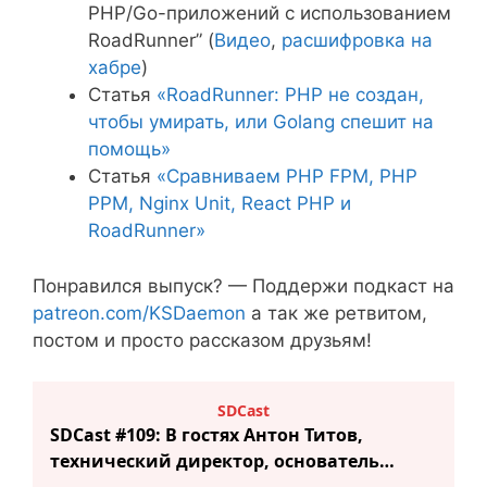
PHP/Go-приложений с использованием
RoadRunner” (
Видео
,
расшифровка на
хабре
)
Статья
«RoadRunner: PHP не создан,
чтобы умирать, или Golang спешит на
помощь»
Статья
«Сравниваем PHP FPM, PHP
PPM, Nginx Unit, React PHP и
RoadRunner»
Понравился выпуск? — Поддержи подкаст на
patreon.com/KSDaemon
а так же ретвитом,
постом и просто рассказом друзьям!