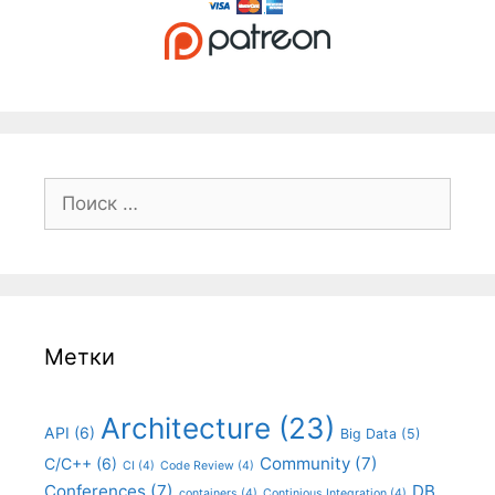
Поиск:
Метки
Architecture
(23)
API
(6)
Big Data
(5)
Community
(7)
C/C++
(6)
CI
(4)
Code Review
(4)
Conferences
(7)
DB
containers
(4)
Continious Integration
(4)