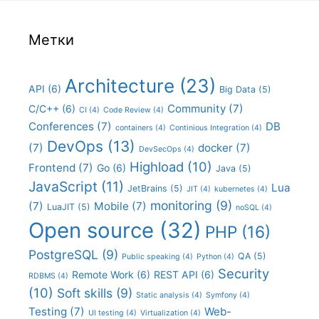
Метки
Architecture
(23)
API
(6)
Big Data
(5)
Community
(7)
C/C++
(6)
CI
(4)
Code Review
(4)
Conferences
(7)
DB
containers
(4)
Continious Integration
(4)
DevOps
(13)
(7)
docker
(7)
DevSecOps
(4)
Highload
(10)
Frontend
(7)
Go
(6)
Java
(5)
JavaScript
(11)
Lua
JetBrains
(5)
JIT
(4)
kubernetes
(4)
monitoring
(9)
(7)
Mobile
(7)
LuaJIT
(5)
noSQL
(4)
Open source
(32)
PHP
(16)
PostgreSQL
(9)
QA
(5)
Public speaking
(4)
Python
(4)
Security
Remote Work
(6)
REST API
(6)
RDBMS
(4)
(10)
Soft skills
(9)
Static analysis
(4)
Symfony
(4)
Testing
(7)
Web-
UI testing
(4)
Virtualization
(4)