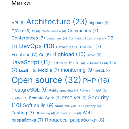
Метки
Architecture
(23)
API
(6)
Big Data
(5)
Community
(7)
C/C++
(6)
CI
(4)
Code Review
(4)
Conferences
(7)
DB
containers
(4)
Continious Integration
(4)
DevOps
(13)
(7)
docker
(7)
DevSecOps
(4)
Highload
(10)
Frontend
(7)
Go
(6)
Java
(5)
JavaScript
(11)
Lua
JetBrains
(5)
JIT
(4)
kubernetes
(4)
monitoring
(9)
(7)
Mobile
(7)
LuaJIT
(5)
noSQL
(4)
Open source
(32)
PHP
(16)
PostgreSQL
(9)
QA
(5)
Public speaking
(4)
Python
(4)
Security
Remote Work
(6)
REST API
(6)
RDBMS
(4)
(10)
Soft skills
(9)
Static analysis
(4)
Symfony
(4)
Testing
(7)
Web-
UI testing
(4)
Virtualization
(4)
Процессы разработки
(8)
разработка
(7)