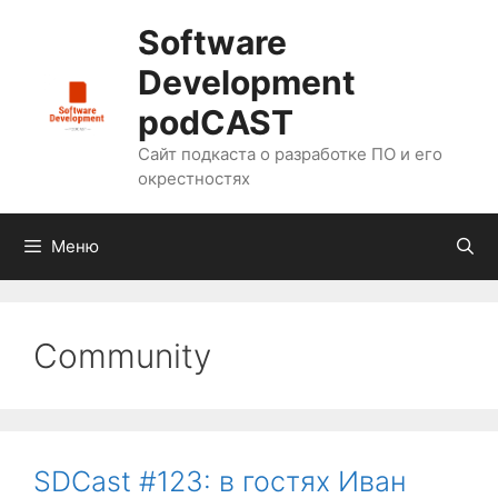
Перейти
Software
к
содержимому
Development
podCAST
Сайт подкаста о разработке ПО и его
окрестностях
Меню
Community
SDCast #123: в гостях Иван