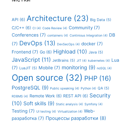
Architecture
(23)
API
(6)
Big Data
(5)
Community
(7)
C/C++
(6)
CI
(4)
Code Review
(4)
Conferences
(7)
DB
containers
(4)
Continious Integration
(4)
DevOps
(13)
(7)
docker
(7)
DevSecOps
(4)
Highload
(10)
Frontend
(7)
Go
(6)
Java
(5)
JavaScript
(11)
Lua
JetBrains
(5)
JIT
(4)
kubernetes
(4)
monitoring
(9)
(7)
Mobile
(7)
LuaJIT
(5)
noSQL
(4)
Open source
(32)
PHP
(16)
PostgreSQL
(9)
QA
(5)
Public speaking
(4)
Python
(4)
Security
Remote Work
(6)
REST API
(6)
RDBMS
(4)
(10)
Soft skills
(9)
Static analysis
(4)
Symfony
(4)
Testing
(7)
Web-
UI testing
(4)
Virtualization
(4)
Процессы разработки
(8)
разработка
(7)