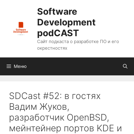
Перейти
Software
к
содержимому
Development
podCAST
Сайт подкаста о разработке ПО и его
окрестностях
Меню
SDCast #52: в гостях
Вадим Жуков,
разработчик OpenBSD,
мейнтейнер портов KDE и