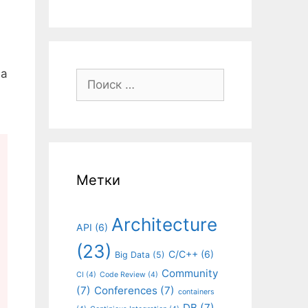
на
Поиск:
Метки
Architecture
API
(6)
(23)
C/C++
(6)
Big Data
(5)
Community
CI
(4)
Code Review
(4)
(7)
Conferences
(7)
containers
DB
(7)