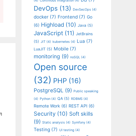
(4)
Continious Integration
(4)
DevOps
(13)
DevSecOps
(4)
docker
(7)
Frontend
(7)
Go
Highload
(10)
(6)
Java
(5)
JavaScript
(11)
JetBrains
Lua
(7)
(5)
JIT
(4)
kubernetes
(4)
Mobile
(7)
LuaJIT
(5)
monitoring
(9)
noSQL
(4)
Open source
(32)
PHP
(16)
PostgreSQL
(9)
Public speaking
QA
(5)
(4)
Python
(4)
RDBMS
(4)
Remote Work
(6)
REST API
(6)
Security
(10)
Soft skills
л
(9)
Static analysis
(4)
Symfony
(4)
Testing
(7)
UI testing
(4)