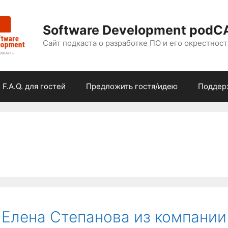
Software Development podC
Сайт подкаста о разработке ПО и его окрестност
F.A.Q. для гостей
Предложить гостя/идею
Поддер
х Елена Степанова из компании