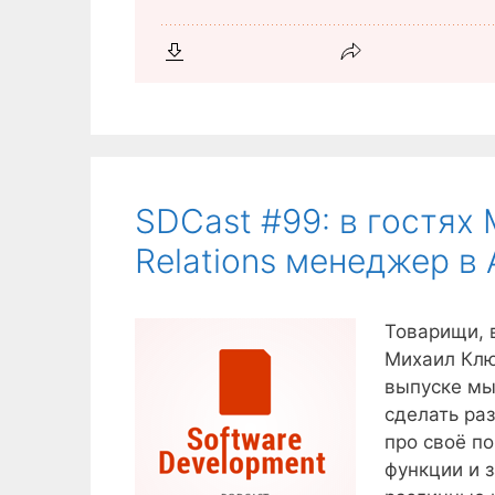
SDCast #99: в гостях
Relations менеджер в
Товарищи, в
Михаил Клюе
выпуске мы 
сделать ра
про своё п
функции и 