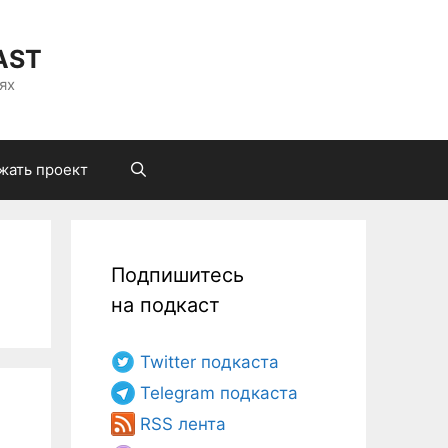
AST
ях
жать проект
Подпишитесь
на подкаст
Twitter подкаста
Telegram подкаста
RSS лента