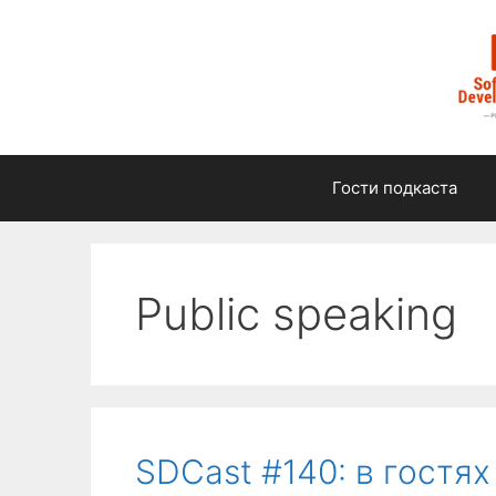
Перейти
к
содержимому
Гости подкаста
Public speaking
SDCast #140: в гостя