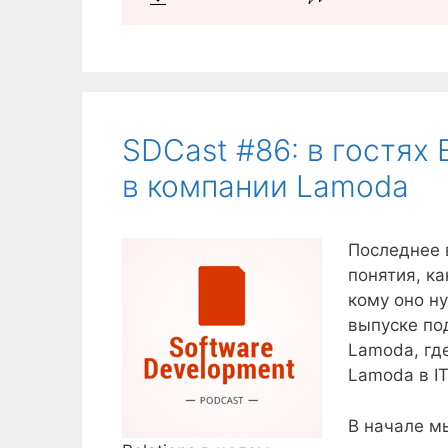
SDCast #86: в гостях 
в компании Lamoda
Последнее 
понятия, ка
кому оно н
выпуске под
Lamoda, гд
Lamoda в I
В начале м