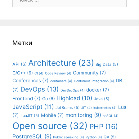
Метки
Architecture
(23)
API
(6)
Big Data
(5)
Community
(7)
C/C++
(6)
CI
(4)
Code Review
(4)
Conferences
(7)
DB
containers
(4)
Continious Integration
(4)
DevOps
(13)
(7)
docker
(7)
DevSecOps
(4)
Highload
(10)
Frontend
(7)
Go
(6)
Java
(5)
JavaScript
(11)
Lua
JetBrains
(5)
JIT
(4)
kubernetes
(4)
monitoring
(9)
(7)
Mobile
(7)
LuaJIT
(5)
noSQL
(4)
Open source
(32)
PHP
(16)
PostgreSQL
(9)
QA
(5)
Public speaking
(4)
Python
(4)