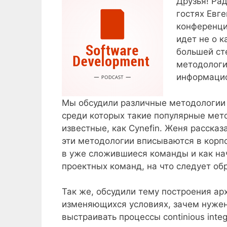
Друзья! Рад
гостях Евг
конференция
идет не о к
большей ст
методологи
информацио
Мы обсудили различные методологии 
среди которых такие популярные метод
известные, как Cynefin. Женя рассказ
эти методологии вписываются в корпо
в уже сложившиеся команды и как на
проектных команд, на что следует об
Так же, обсудили тему построения а
изменяющихся условиях, зачем нужен
выстраивать процессы continious integr