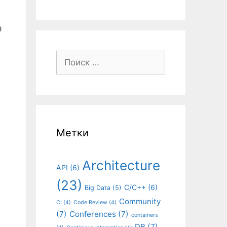
я
Поиск:
Метки
Architecture
API
(6)
(23)
C/C++
(6)
Big Data
(5)
Community
CI
(4)
Code Review
(4)
(7)
Conferences
(7)
containers
DB
(7)