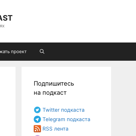
AST
ях
жать проект
Подпишитесь
на подкаст
Twitter подкаста
Telegram подкаста
RSS лента