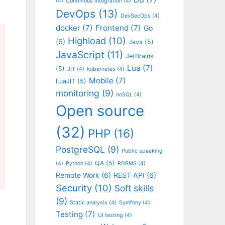
(4)
Continious Integration
(4)
DevOps
(13)
DevSecOps
(4)
docker
(7)
Frontend
(7)
Go
Highload
(10)
(6)
Java
(5)
JavaScript
(11)
JetBrains
Lua
(7)
(5)
JIT
(4)
kubernetes
(4)
Mobile
(7)
LuaJIT
(5)
monitoring
(9)
noSQL
(4)
Open source
(32)
PHP
(16)
PostgreSQL
(9)
Public speaking
QA
(5)
(4)
Python
(4)
RDBMS
(4)
Remote Work
(6)
REST API
(6)
Security
(10)
Soft skills
(9)
Static analysis
(4)
Symfony
(4)
Testing
(7)
UI testing
(4)