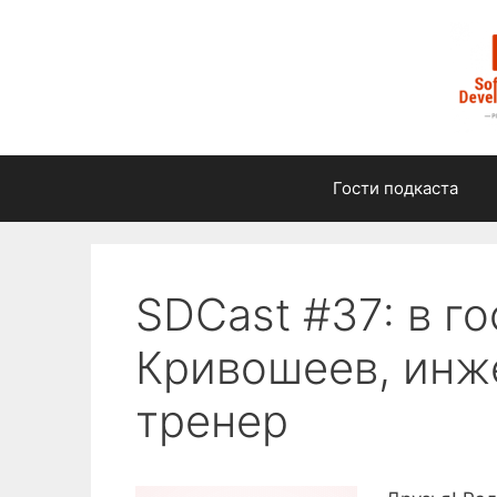
Перейти
к
содержимому
Гости подкаста
SDCast #37: в г
Кривошеев, инже
тренер