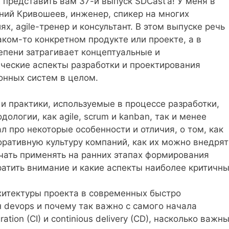
 представить вам 37-й выпуск SDCast’а! У меня в
ений Кривошеев, инженер, спикер на многих
х, agile-тренер и консультант. В этом выпуске речь
аком-то конкретном продукте или проекте, а в
епени затрагивает концептуальные и
ческие аспекты разработки и проектирования
нных систем в целом.
и практики, используемые в процессе разработки,
ологии, как agile, scrum и kanban, так и менее
ал про некоторые особенности и отличия, о том, как
ративную культуру компаний, как их можно внедрят
чать применять на ранних этапах формирования
ратить внимание и какие аспекты наиболее критичны
рхитектуры проекта в современных быстро
 devops и почему так важно с самого начала
ation (CI) и continious delivery (CD), насколько важн