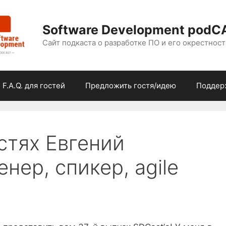
Software Development podC
Сайт подкаста о разработке ПО и его окрестност
F.A.Q. для гостей
Предложить гостя/идею
Поддер
остях Евгений
нер, спикер, agile