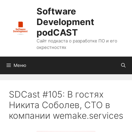
Перейти
Software
к
содержимому
Development
podCAST
Сайт подкаста о разработке ПО и его
окрестностях
Меню
SDCast #105: В гостях
Никита Соболев, CTO в
компании wemake.services