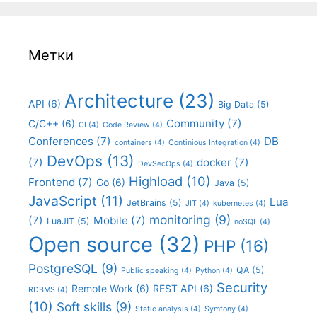
Метки
Architecture
(23)
API
(6)
Big Data
(5)
Community
(7)
C/C++
(6)
CI
(4)
Code Review
(4)
Conferences
(7)
DB
containers
(4)
Continious Integration
(4)
DevOps
(13)
(7)
docker
(7)
DevSecOps
(4)
Highload
(10)
Frontend
(7)
Go
(6)
Java
(5)
JavaScript
(11)
Lua
JetBrains
(5)
JIT
(4)
kubernetes
(4)
monitoring
(9)
(7)
Mobile
(7)
LuaJIT
(5)
noSQL
(4)
Open source
(32)
PHP
(16)
PostgreSQL
(9)
QA
(5)
Public speaking
(4)
Python
(4)
Security
Remote Work
(6)
REST API
(6)
RDBMS
(4)
(10)
Soft skills
(9)
Static analysis
(4)
Symfony
(4)