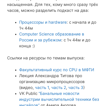
насыщенная. Для тех, кому много сразу трёх
часов, можно разделить подкаст на два:
Процессоры и hardware
: с начала и до
1ч 44м
Computer Science образование в
России и за рубежом
: с 1ч 44м и до
конца :)
Ссылки на ресурсы по темам выпуска:
Факультативный курс по CPU в МФТИ
Лекция Александра Титова про
организацию микропроцессоров
(видео,
часть 1
,
часть 2
,
часть 3
)
VK Public
“Банальные новости
индустрии вычислительной техники без
инсайдов”
от Амира Аюпова