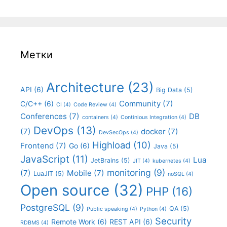
Метки
Architecture
(23)
API
(6)
Big Data
(5)
Community
(7)
C/C++
(6)
CI
(4)
Code Review
(4)
Conferences
(7)
DB
containers
(4)
Continious Integration
(4)
DevOps
(13)
(7)
docker
(7)
DevSecOps
(4)
Highload
(10)
Frontend
(7)
Go
(6)
Java
(5)
JavaScript
(11)
Lua
JetBrains
(5)
JIT
(4)
kubernetes
(4)
monitoring
(9)
(7)
Mobile
(7)
LuaJIT
(5)
noSQL
(4)
Open source
(32)
PHP
(16)
PostgreSQL
(9)
QA
(5)
Public speaking
(4)
Python
(4)
Security
Remote Work
(6)
REST API
(6)
RDBMS
(4)