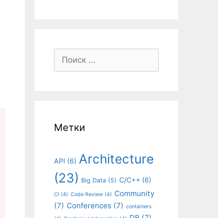
Поиск:
Метки
Architecture
API
(6)
(23)
C/C++
(6)
Big Data
(5)
Community
CI
(4)
Code Review
(4)
(7)
Conferences
(7)
containers
DB
(7)