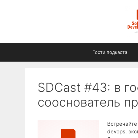
Перейти
к
содержимому
Гости подкаста
SDCast #43: в г
сооснователь пр
Встречайте 
devops, экс