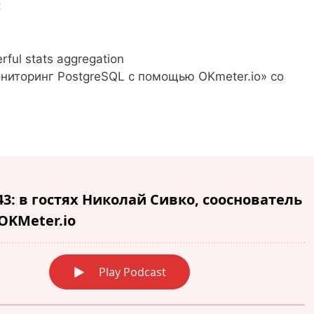
:
rful stats aggregation
иторинг PostgreSQL с помощью OKmeter.io» со