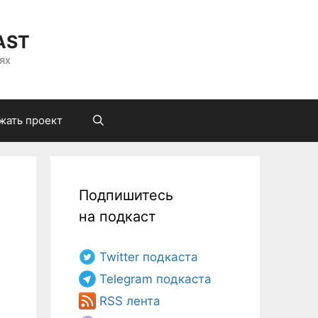
AST
ях
жать проект
Подпишитесь
на подкаст
Twitter подкаста
Telegram подкаста
RSS лента