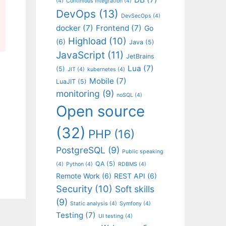
(4)
Continious Integration
(4)
DevOps
(13)
DevSecOps
(4)
docker
(7)
Frontend
(7)
Go
Highload
(10)
(6)
Java
(5)
JavaScript
(11)
JetBrains
Lua
(7)
(5)
JIT
(4)
kubernetes
(4)
Mobile
(7)
LuaJIT
(5)
monitoring
(9)
noSQL
(4)
Open source
(32)
PHP
(16)
PostgreSQL
(9)
Public speaking
QA
(5)
(4)
Python
(4)
RDBMS
(4)
Remote Work
(6)
REST API
(6)
Security
(10)
Soft skills
(9)
Static analysis
(4)
Symfony
(4)
Testing
(7)
UI testing
(4)