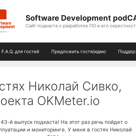
Software Development podC
Сайт подкаста о разработке ПО и его окрестност
F.A.Q. для гостей
Предложить гостя/идею
Поддер
остях Николай Сивко,
оекта OKMeter.io
43-й выпуск подкаста! На этот раз речь пойдет о
плуатации и мониторинге. У меня в гостях Николай