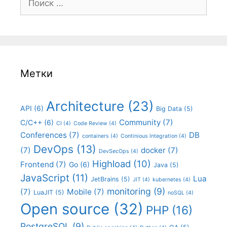
Метки
Architecture
(23)
API
(6)
Big Data
(5)
Community
(7)
C/C++
(6)
CI
(4)
Code Review
(4)
Conferences
(7)
DB
containers
(4)
Continious Integration
(4)
DevOps
(13)
(7)
docker
(7)
DevSecOps
(4)
Highload
(10)
Frontend
(7)
Go
(6)
Java
(5)
JavaScript
(11)
Lua
JetBrains
(5)
JIT
(4)
kubernetes
(4)
monitoring
(9)
(7)
Mobile
(7)
LuaJIT
(5)
noSQL
(4)
Open source
(32)
PHP
(16)
PostgreSQL
(9)