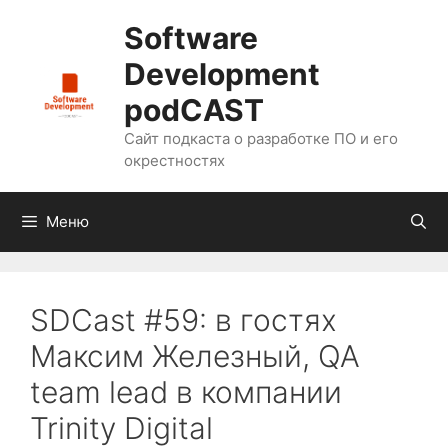
Перейти
Software
к
содержимому
Development
podCAST
Сайт подкаста о разработке ПО и его
окрестностях
Меню
SDCast #59: в гостях
Максим Железный, QA
team lead в компании
Trinity Digital