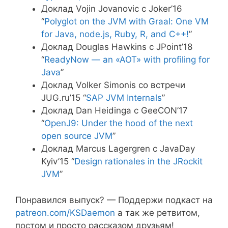
Доклад Vojin Jovanovic с Joker’16
“
Polyglot on the JVM with Graal: One VM
for Java, node.js, Ruby, R, and C++!
”
Доклад Douglas Hawkins с JPoint’18
“
ReadyNow — an «AOT» with profiling for
Java
”
Доклад Volker Simonis со встречи
JUG.ru’15 “
SAP JVM Internals
”
Доклад Dan Heidinga с GeeCON’17
“
OpenJ9: Under the hood of the next
open source JVM
”
Доклад Marcus Lagergren с JavaDay
Kyiv’15 “
Design rationales in the JRockit
JVM
”
Понравился выпуск? — Поддержи подкаст на
patreon.com/KSDaemon
а так же ретвитом,
постом и просто рассказом друзьям!