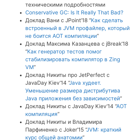
техническими подробностями
Conservative GC: Is It Really That Bad?
Доклад Вани с JPoint’18 “
Как сделать
встроенный в JVM профайлер, который
не боится AOT компиляции
”
Доклад Максима Казанцева с jBreak’18
“
Как генератор тестов помог
стабилизировать компилятор в Zing
VM
”
Доклад Никиты про JetPerfect с
JavaDay Kiev’14 “
Java худеет.
Уменьшение размера дистрибутива
Java приложения без зависимостей
”
Доклад Никиты с JavaDay Kiev’14 “
AOT
компиляция
”
Доклад Никиты и Владимира
Парфиненко с Joker’15 “
JVM: краткий
курс общей анатомии
”