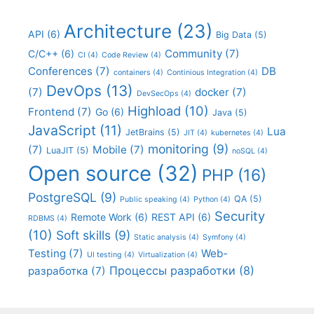
Architecture
(23)
API
(6)
Big Data
(5)
Community
(7)
C/C++
(6)
CI
(4)
Code Review
(4)
Conferences
(7)
DB
containers
(4)
Continious Integration
(4)
DevOps
(13)
(7)
docker
(7)
DevSecOps
(4)
Highload
(10)
Frontend
(7)
Go
(6)
Java
(5)
JavaScript
(11)
Lua
JetBrains
(5)
JIT
(4)
kubernetes
(4)
monitoring
(9)
(7)
Mobile
(7)
LuaJIT
(5)
noSQL
(4)
Open source
(32)
PHP
(16)
PostgreSQL
(9)
QA
(5)
Public speaking
(4)
Python
(4)
Security
Remote Work
(6)
REST API
(6)
RDBMS
(4)
(10)
Soft skills
(9)
Static analysis
(4)
Symfony
(4)
Testing
(7)
Web-
UI testing
(4)
Virtualization
(4)
Процессы разработки
(8)
разработка
(7)