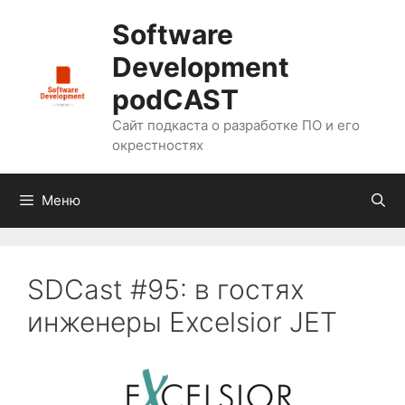
Перейти
Software
к
содержимому
Development
podCAST
Сайт подкаста о разработке ПО и его
окрестностях
Меню
SDCast #95: в гостях
инженеры Excelsior JET