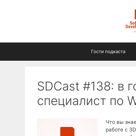
Перейти
к
содержимому
Гости подкаста
SDCast #138: в 
специалист по 
Что вы зна
работе с 3D