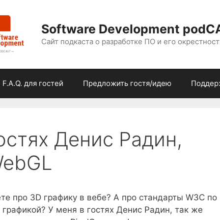
Software Development podC
Сайт подкаста о разработке ПО и его окрестност
F.A.Q. для гостей
Предложить гостя/идею
Поддер
гостях Денис Радин,
WebGL
ете про 3D графику в вебе? А про стандарты W3C по
 графикой? У меня в гостях Денис Радин, так же