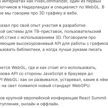
 интернетах как PixelCommander, один из первых
аботчиков в Нидерландах и специалист по WebGL. В
ке мы говорим про 3D графику в вебе.
азал про свой опыт участия в разработке
ой системы для ТВ-приставок, пользовательский
еб стэке с использованием 3D. Поговорили про
ляющие высокоуровневый API для работы с графико
ьзовать библиотеки, а когда лучше руками писать
ется WebGL, где и как стоит его использовать,
зова API со стороны JavaScript в браузере до
I WebGL: как он развивался, устаревал, какие в нём
к на свет появился новый стандарт WebGPU.
ов крупной европейской конференции React Summit.
тупления, онлайн и оффлайн.