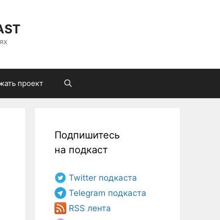
AST
ях
жать проект
Подпишитесь
на подкаст
Twitter подкаста
Telegram подкаста
RSS лента