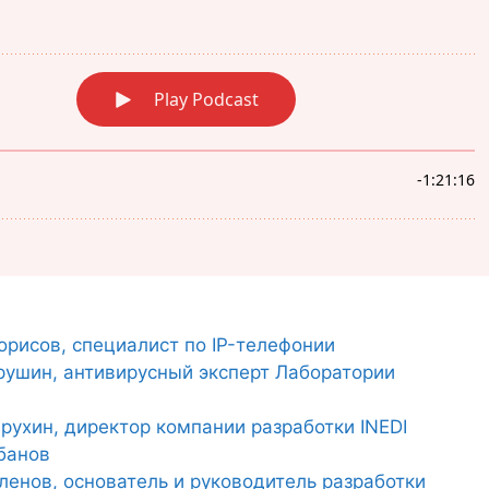
орисов, специалист по IP-телефонии
крушин, антивирусный эксперт Лаборатории
друхин, директор компании разработки INEDI
абанов
ленов, основатель и руководитель разработки