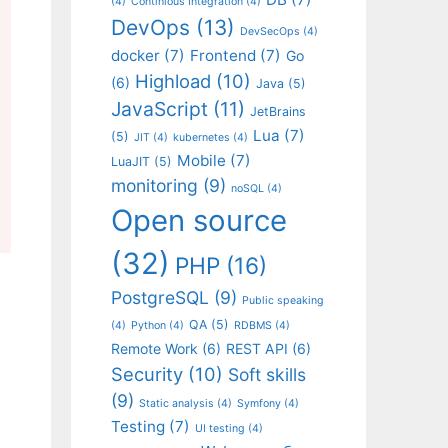
(4)
Continious Integration
(4)
DevOps
(13)
DevSecOps
(4)
docker
(7)
Frontend
(7)
Go
Highload
(10)
(6)
Java
(5)
JavaScript
(11)
JetBrains
Lua
(7)
(5)
JIT
(4)
kubernetes
(4)
Mobile
(7)
LuaJIT
(5)
monitoring
(9)
noSQL
(4)
Open source
(32)
PHP
(16)
PostgreSQL
(9)
Public speaking
QA
(5)
(4)
Python
(4)
RDBMS
(4)
Remote Work
(6)
REST API
(6)
Security
(10)
Soft skills
(9)
Static analysis
(4)
Symfony
(4)
Testing
(7)
UI testing
(4)