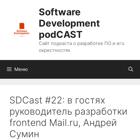
Перейти
Software
к
содержимому
Development
podCAST
Сайт подкаста о разработке ПО и его
окрестностях
Меню
SDCast #22: в гостях
руководитель разработки
frontend Mail.ru, Андрей
Сумин