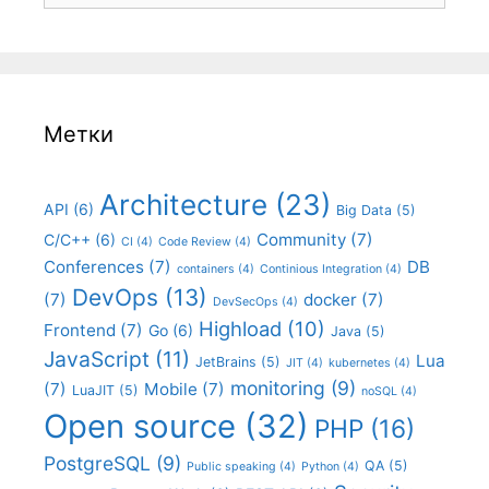
Метки
Architecture
(23)
API
(6)
Big Data
(5)
Community
(7)
C/C++
(6)
CI
(4)
Code Review
(4)
Conferences
(7)
DB
containers
(4)
Continious Integration
(4)
DevOps
(13)
(7)
docker
(7)
DevSecOps
(4)
Highload
(10)
Frontend
(7)
Go
(6)
Java
(5)
JavaScript
(11)
Lua
JetBrains
(5)
JIT
(4)
kubernetes
(4)
monitoring
(9)
(7)
Mobile
(7)
LuaJIT
(5)
noSQL
(4)
Open source
(32)
PHP
(16)
PostgreSQL
(9)
QA
(5)
Public speaking
(4)
Python
(4)