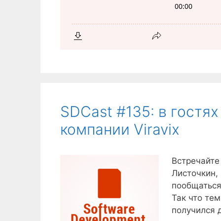
SDCast #135: в гостя
компании Viravix
Встречайте 
Листочкин, 
пообщаться 
Так что те
получился 