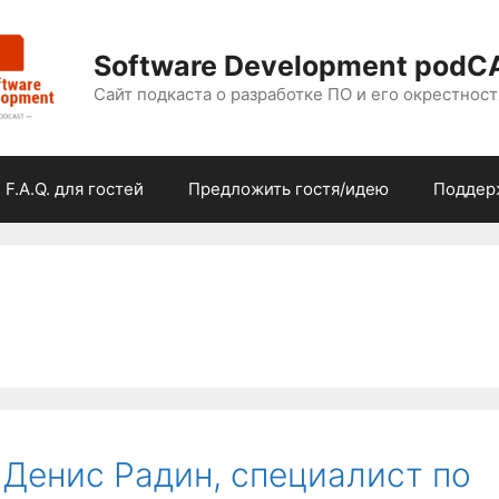
Software Development podC
Сайт подкаста о разработке ПО и его окрестност
F.A.Q. для гостей
Предложить гостя/идею
Поддер
х Денис Радин, специалист по