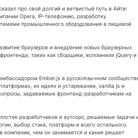
казал про свой долгий и ветвистый путь в Айти:
мпании Opera, IP-телефонию, разработку
истемами промышленного оборудования в пищевой
азвитие браузеров и внедрение новых браузерных
фронтенда, таких как сборщики, вспомнили jQuery и
л амбассадором Ember.js в русскоязычном сообществ
атформах, их идеях и устаревании, vanilla js и
 вопросы, задаваемые фронтенд-разработчикам на
ллстек разработчиков и аутсорс, решаемые задачи 
гии, выбор стэка, платформ и всего остального.
в компании, чем он занимается и какие решает