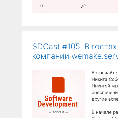
SDCast #105: В гостя
компании wemake.serv
Встречайте 
Никита Соб
Никитой мы
обеспечени
другие асп
В начале р