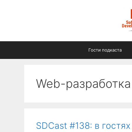
Перейти
к
содержимому
Гости подкаста
Web-разработка
SDCast #138: в гостя