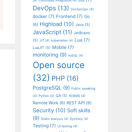
(4)
Continious Integration
(4)
DevOps
(13)
DevSecOps
(4)
docker
(7)
Frontend
(7)
Go
Highload
(10)
(6)
Java
(5)
JavaScript
(11)
JetBrains
Lua
(7)
(5)
JIT
(4)
kubernetes
(4)
Mobile
(7)
LuaJIT
(5)
monitoring
(9)
noSQL
(4)
Open source
(32)
PHP
(16)
PostgreSQL
(9)
Public speaking
QA
(5)
(4)
Python
(4)
RDBMS
(4)
Remote Work
(6)
REST API
(6)
Security
(10)
Soft skills
(9)
Static analysis
(4)
Symfony
(4)
Testing
(7)
UI testing
(4)