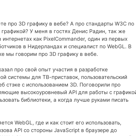
ете про 3D графику в вебе? А про стандарты W3C по
 графикой? У меня в гостях Денис Радин, так же
 интернетах как PixelCommander, один из первых
аботчиков в Нидерландах и специалист по WebGL. В
ке мы говорим про 3D графику в вебе.
азал про свой опыт участия в разработке
ой системы для ТВ-приставок, пользовательский
еб стэке с использованием 3D. Поговорили про
ляющие высокоуровневый API для работы с графико
ьзовать библиотеки, а когда лучше руками писать
ется WebGL, где и как стоит его использовать,
зова API со стороны JavaScript в браузере до