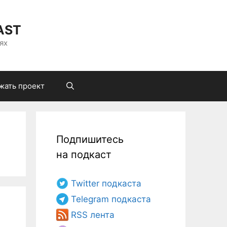
AST
ях
жать проект
Подпишитесь
на подкаст
Twitter подкаста
Telegram подкаста
RSS лента