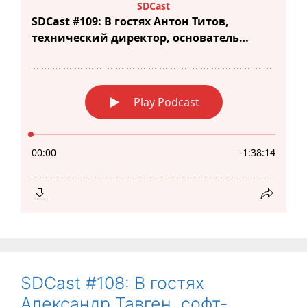
SDCast #108: В гостях
Александр Тавген, софт-